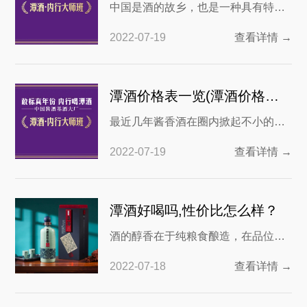
中国是酒的故乡，也是一种具有特殊
意义的文化传承。从古至今，人们对
2022-07-19
查看详情 →
酒的研究一直没有停过，而酱香型白
酒需要三年以上的储存时间，才能够
挥发出浓郁的酱香味。潭酒酱香来自
潭酒价格表一览(潭酒价格表一览紫潭)
赤水河畔50年老牌酱酒厂，让我们通
最近几年酱香酒在圈内掀起不小的热
过潭酒酱香型价格表来一起认识潭
度，许多新兴的酱酒品牌也因此受到
酒。 潭酒酱香型价格表——潭紫
2022-07-19
查看详情 →
大家的关注，特别是潭酒被很多酒友
所喜爱。那潭酒究竟怎么样，他的价
格又如何呢？今天我们为大家带来潭
潭酒好喝吗,性价比怎么样？
酒品鉴以及潭酒价格表一览。 1.说说
酒的醇香在于纯粮食酿造，在品位酒
潭酒的发展 潭酒发源于四川省泸州市
香的同时大家所喝的还是酒的品质和
古蔺县太平镇，建厂于1964年。至今
2022-07-18
查看详情 →
文化。潭酒好喝吗，如果单从市场的
已经有
反馈上来说的话，答案是肯定的，因