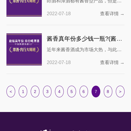
郎酒和潭酒都有酱香型产品，但是不
出台的规定，年份酒最核心的标准，
同的品牌即使是酿造相同类型的产品
是在年的表达上取加权平均酒龄的整
2022-07-18
查看详情 →
也会有一定的区别。在行业当中，潭
数为准，并且要在第三方监
酒以基酒起家逐渐开始打造自己的品
牌，而郎酒则是历史传承下来的酒
酱香真年份多少钱一瓶?(酱香正宗多少钱一瓶)
厂，但是从现在的发展情况来说，也
近年来酱香酒成为市场大热，与此同
没有明确的说哪个酒更好，但是要对
时真年份酒也成为市场关注的热点，
郎酒和潭酒比较可以从以下几个方面
2022-07-18
查看详情 →
而将这两个概念结合到一起就是“酱香
进行了解。 1.&n
真年份”。中国有句俗话“酒是陈的
香”，真正的年份酱香酒品质不言而
喻，而正是看到了这其中的商机，很
<
1
2
3
4
5
6
7
8
>
多酒商开始以次充好，用一些品质低
劣的新