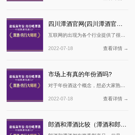
篇。无论是李白“花间一壶酒，独酌无
价格中的高
相亲”的潇洒与孤单，还是白居易“绿蚁
新醅酒，红泥小火炉”的温暖与舒适，
四川潭酒官网(四川潭酒官网旗舰店)
何情何景何时何地，好像酒都是那样
互联网的出现为各个行业提供了很好
的贴合人生。在这样的酒文化传统中
的发展渠道，每个品牌的官网成为了
2022-07-18
查看详情 →
大家了解品牌内容，获得品牌购买方
式的主要渠道。四川潭酒官网是集潭
酒历史介绍，产品销售为一体的综合
市场上有真的年份酒吗?
性营销型网站，让消费者更了解潭
对于年份酒这个概念，想必大家熟悉
酒，更认可潭酒。 而且消费者在四川
又陌生。熟悉是指人们对于年份二字
潭酒官网中也会发现，即使是在网路
2022-07-18
查看详情 →
多少有些字面的理解，大抵指的是白
销售，和门店销售的
酒的生产年份。而陌生则说明绝大多
数人对于这个概念没有一个根本的认
郎酒和潭酒比较（潭酒和郎酒哪个更好）
知。那么什么是年份酒呢？根据最新