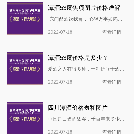
为消费者在品位潭酒的过程中为折服
潭酒53度奖项图片价格详解
于潭酒的魅力。 潭酒的魅力主要体现
“东门酤酒饮我曹， 心轻万事如鸿
在他主打的真年份，酒是一个说起来
毛。” 这是李颀所做古诗“送陈章甫”中
复杂，但其实又很简单的行业，价格
2022-07-18
查看详情 →
的名句，白酒在我国之所以历年来销
天差地别，高端的酒经
量都很高，正是因为这是国人最为喜
爱的饮品之一。可以看到白酒在我国
潭酒53度价格是多少？
各种类型的饮品中销量是最高的，而
爱酒之人有很多种，一种折服于酒的
且在婚丧嫁娶酒席宴会上，也是必然
文化传承，一种沉迷于酒的醇香，一
会
2022-07-18
查看详情 →
种嗜酒如命。潭酒赤水河畔50年的老
牌酱酒厂，传承白酒文化，推出更真
实的酱香酒品。那么潭酒53度价格是
四川潭酒价格表和图片
多少，在众多的产品中，哪款酒比较
中国是白酒的故乡，千百年来多少骚
受欢迎呢？ 在潭酒的产品当中，高端
人墨客以酒为名，留下许多不朽的诗
酒是以潭紫气东来为主，是潭酒53度
2022-07-18
查看详情 →