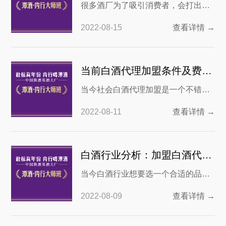
很多酒厂为了吸引消费者，会打出年
份酒的概念，但是年份酒的酒体配比
2022-08-15
查看详情 →
却无法保证，有些厂家会因为仅仅在
产品中加入了一点老酒，就以老酒的
年份标注自己的产品。那些10年、20
当前白酒代理加盟条件及费用的现状
年陈酿，不一定真的有那么悠久的历
当今社会白酒代理加盟是一个不错的
史，在酱酒中更是如此。那市场上的
创业模式。随着物质生活水平的提
真年份酱酒有哪些呢，我们该如何去
2022-08-11
查看详情 →
高，人们对于白酒的质量和数量需求
辨别？ 1.酱酒的
连年攀升。尤其是在一些婚嫁、满月
以及过寿等场合，传统白酒更不是必
白酒行业分析：加盟白酒代理需要多少钱呢？
不可少。那么白酒代理加盟需要什么
当今白酒行业想要选一个合适的品牌
条件呢？它大约又需要多少费用呢？
做代理并不容易。而加盟白酒代理可
对白酒行业感兴趣并满足一定的资金
2022-08-09
查看详情 →
以说是比较优质的选择了。近年来随
条件可以考虑白酒代理加
着国家对于真年份酒概念的普及，越