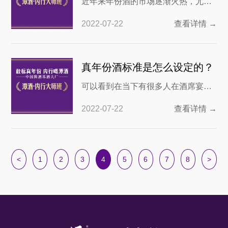
近年来年份酒的市场逐渐火热，尤其
宣传，潭酒广告“上去了就不下来”
是以潭酒为首的一批酒企，在瓶身上
2022-07-22
查看详情 →
标注真年份，让人们对于这类白酒的
信任度大幅提升。那么到底什么是真
年份酒呢？又或者说年份酒的标准是
真年份酒标准是怎么设定的？
什么？下面我们就来分析一下。 什么
可以看到在当下有很多人在酒席宴会
是真年份酒？ 在这一点上很多消费者
上宴请宾朋好友时，都喜欢使用年份
都会陷入误区，那就是白酒窖藏的时
2022-07-22
查看详情 →
酒，这是因为真年份酒无论是在口感
间。一些人认为年
方面还是酒的香味，都是能够让酒友
们满意的，例如潭酒，近几年来在各
种酒席宴会上，潭酒的出现频次都非
<
1
2
3
4
5
6
7
8
>
常高，很多之前不了解品牌白酒kol也
开始品评潭酒，但还是有很多酒友们
并不是真正了解真年份