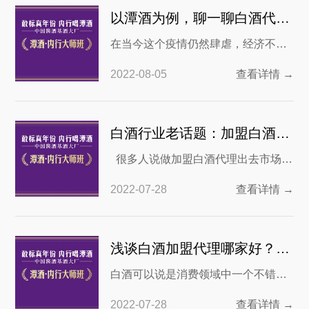
来越多有底蕴的品牌白酒出现在市面
以潭酒为例，聊一聊白酒代理加盟商赚钱吗？
上，其中潭酒可谓是佼佼者。下面我
在当今这个疫情仍然肆虐，经济不景
们就来看一下加盟白酒代理需要多少
气的时代，到底什么创业才能取得成
钱？ 白酒代理费用分析：传统观点做
2022-08-05
查看详情 →
功呢？在这里我们推荐白酒加盟。为
品牌加盟费用项目
什么会推出这个行业？或者说做白酒
代理加盟如何赚钱呢？下面我们就以
白酒行业老话题：加盟白酒代理赚钱吗？白酒加盟代理一年挣多少
近年来颇受消费者喜爱和推崇的潭酒
很多人说做加盟白酒代理出去市场支
为例，来简要分析一下白酒代理加盟
持费以及成本，可以赚到高达60%的
的模式。 互联网赋能白酒产业，打破
2022-07-28
查看详情 →
净利润，这是真的吗？对于想做白酒
传统销售渠道的桎
代理的人，这样的数字实在是令人眼
红，但是考虑到这个数字的真实性，
浅谈白酒加盟代理哪家好？思路分享
还是有人会犹豫。咱们说，做加盟投
白酒可以说是消费领域中一个不错的
资涉及到金钱利益，犹豫是正常的，
赛道，因为白酒文化在中国传承千百
今天咱们就来看看加盟白酒代理到底
2022-07-28
查看详情 →