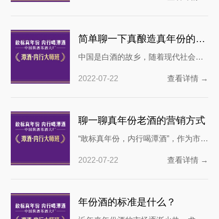
年，中国的酒友数量又极多，因此只
赚不赚
要有消费，白酒就会有市场，很多人
也想通过白酒加盟代理来做投资，但
简单聊一下真酿造真年份的概念
是不知道加盟谁家比较好。其实要想
中国是白酒的故乡，随着现代社会的
知道选择哪个品牌进行加盟，先要对
发展，每逢大小喜事人们总要喝上一
酒的品牌、口碑、销量等方面进行了
2022-07-22
查看详情 →
些白酒庆祝一下。但正是这样大市场
解。 白酒加盟代理我们
需求造就了如今白酒行业良莠不齐的
局面，市面上的真酿造酒越来越少，
聊一聊真年份老酒的营销方式
而勾兑酒越来越多。那么到底有没有
“敢标真年份，内行喝潭酒”，作为市场
真酿造真年份的白酒呢？下面我们就
上为数不多的真年份老酒，潭酒在短
来了解一下。 简单了解真年份的概念
2022-07-22
查看详情 →
短几年时间内，市场份额持续攀升，
真年份并不是大家
时至今日依然呈快速增长之势，其销
售模式值得称赞，那么作为一款真年
年份酒的标准是什么？
份老酒是如何销售的呢？ 首先是品牌