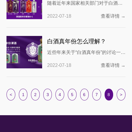
随着近年来国家相关部门对于白酒行
业的资源整合，以及2019年更新更全
2022-07-18
查看详情 →
的《白酒年份酒团体标准 T/CBJ2101-
2019》正式出台，“喝酒要喝真年
份”已经成为当代爱酒之人喝酒的理
白酒真年份怎么理解？
念，随着这种真年份的酱酒逐渐被市
近些年来关于“白酒真年份”的讨论一直
场认可，我们不禁要问酱酒真年份具
活跃在白酒圈。很多企业为了打开市
有哪些价值？
2022-07-18
查看详情 →
场，往往会在年份数字上做文章。于
是我们看到一些不知名的品牌，往往
推出五年、十年甚至二十年的年份
酒。那么白酒真年份应该怎么理解
<
1
2
3
4
5
6
7
8
>
呢？又或者说有没有统一的判定标
准。今天我们就来揭晓一下。 白酒