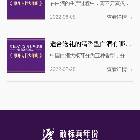
在白酒的生产过程中，离不开蒸煮和
发酵，而白酒之所以会有不同香型的
2022-08-08
查看详情 →
出现，主要也是因为蒸煮的时间或者
是发酵的条件不同从而造就出了不同
的产品。所以想要了解清香型白酒酿
适合送礼的清香型白酒有哪些？
造技术，就要从他的工艺步骤上进行
中国白酒大概可分为五种香型，分别
了解。 1.对原料进行加工 白酒的原料
是酱香型、浓香型、清香型、兼香型
就是高粱，纯正的白酒原料就是高粱
2022-07-28
查看详情 →
和米香型白酒，前面我们介绍了酱香
和水，在不同的
型和浓香型白酒，今天咱们就来看看
清香型白酒都有什么特点，以及有哪
些清香型白酒产品。 1.清香型白酒小
百科 清香型白酒属大曲酒类，以山西
汾酒、汾阳王酒为典型代表，因此又
被成为汾香型，