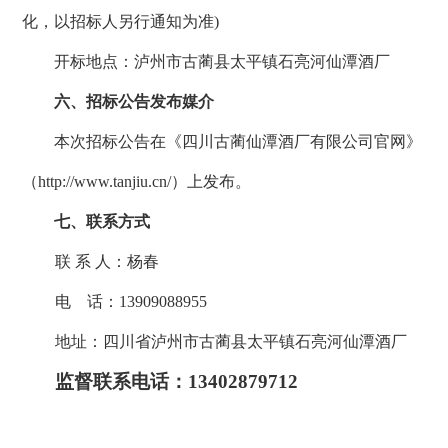
化，以招标人另行通知为准)
开标地点：泸州市
古蔺县
太平镇
石亮河仙潭酒厂
六
、招标公告发布媒介
本次招标公告在《四川古蔺仙潭酒厂有限公司官网》
（
http://www.tanjiu.cn/）上发布。
七、联系方式
联
系
人：杨春
电
话：
13909088955
地址：四川省
泸州市古蔺县太平镇石亮河仙潭酒厂
监督联系电话：
13402879712