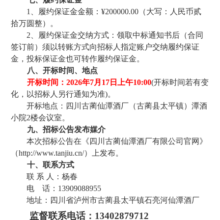
1、履约保证金金额：¥
2
0
0000.00（大写：
人民币
贰
拾
万圆整）。
2、履约保证金交纳方式：领取中标通知书后（合同
签订前）须以转账方式向招标人指定账户交纳履约保证
金，投标保证金也可转作履约保证金。
八
、
开标时间、地点
开标时间：
202
6
年
7
月
17
日上午
10
:
0
0
(开标时间若有变
化，以招标人另行通知为准)。
开标地点：四川古蔺
仙潭
酒厂（古蔺县
太平镇
）潭酒
小院
2楼
会议室
。
九
、招标公告发布媒介
本次招标公告在《四川古蔺仙潭酒厂有限公司官网》
（
http://www.tanjiu.cn/）上发布。
十
、联系方式
联
系
人：杨春
电
话：
1
3909088955
地址：四川省泸州市
古蔺县太平镇石亮河仙潭酒厂
监督联系电话：
13402879712