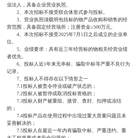
业法人，
具备企业
营业执照。
2、
本次招标不接受联合体形式参与投标。
3、
营业执照须载明包括
标的物
产品
收购
和销售的经
营范围，具备固定经营场所；注册资金
≥
5
00万元。
4
、本次招标不接受
202
5
年
7
月
1日之后成立的企业单
位。
5
、业绩要求：具有近三年经营
标的物
相关经营业绩
者优先。
6
、投标人近
1年来无串标、骗取中标等严重不良行为
记录。
7
、投标人不得存在以下情形之一
7.1
投标人被责令停业或破产状态的；
7.2
投标人被暂停或取消投标资格的；
7.3
投标人财产被重组、接管、查封、扣押或冻结
的；
7.4
投标产品在使用过程中出现过重大质量问题且未
妥善解决的；
7.5
投标人在最近一年内有骗取中标、严重违约、重
大工程质量或者安全问题的；