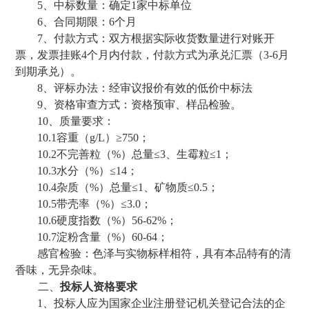
5、中标数量：
确定
1
家
中标
单位
6、合同期限：
6个月
7、付款方式
：双方根据实际
收货
数量进行对账开
票
，
发票挂账
4
个月
内
付款，付款方式为承兑汇票（
3-6月
到期承兑
）
。
8、评标办法：
经审议报价有效的低价中标法
9、资格审查方式：资格预审
、
样品检验。
10、质量要求：
10.1
容重
（
g/L
）
≥7
5
0
；
10.2
不完善粒
（
%）总量
≤
3、生霉粒
≤
1；
10.3水分（%）
≤14
；
10.4杂质（%）总量
≤
1
、
矿物质
≤
0.5；
10.5
带壳率
（
%）≤
3.0
；
10.6
硬度指数
（
%）
5
6-62
%；
10.7淀粉含量
（
%）
60-6
4
；
感官检验：
色泽与实物标样相符，具有本品特有的清
香味，无异杂味
。
二、
投标人资格要求
1、投标人应为国家企业注册登记机关登记合法的企