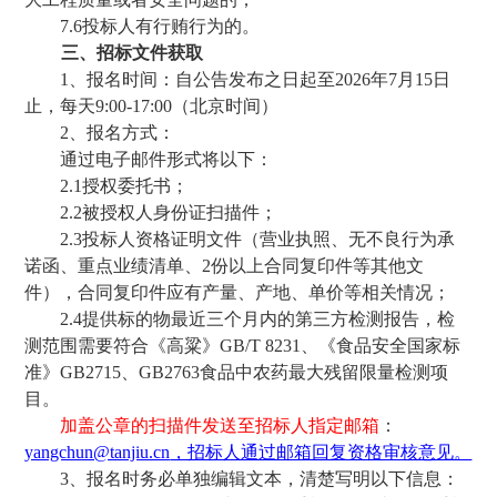
7.6
投标人有行贿行为的。
三
、招标文件获取
1、报名时间：自公告发布之日起至202
6
年
7
月
15
日
止，每天
9:00-17:00（北京时间）
2、报名方式：
通过电子邮件形式将
以下
：
2.1
授权委托书
；
2.2
被授权人身份证扫描件
；
2.3
投标人资格证明文件（营业执照、无不良行为承
诺函、重点业绩清单、
2份以上合同复印件等其他文
件）
，
合同复印件应有
产量、
产地、单价
等
相关
情况
；
2.
4提供标的物最近三个月内的第三方检测报告，检
测范围需要符合《高粱》
GB/T 8231
、
《
食品安全国家标
准
》
GB2715
、
GB2763食品中农药最大残留限量检测项
目。
加盖公章的扫描件发送至招标人指定邮箱
：
yangchun@tanjiu.cn
，招标人通过邮箱回复资格审核意见。
3、报名时务必单独编辑文本，清楚写明以下信息：