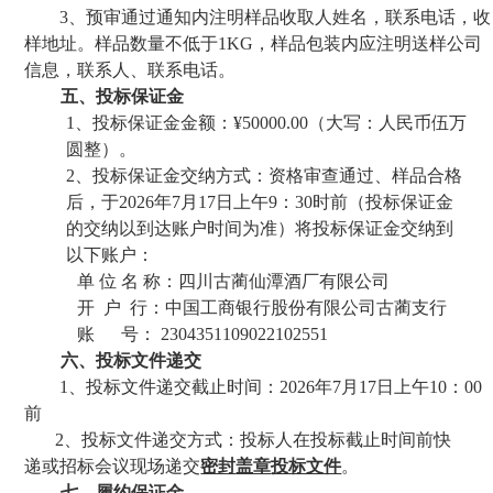
3、预审通过通知内注明样品收取人姓名，联系电话，收
样地址。样品数量不低于1KG，样品包装内应注明送样公司
信息，联系人、联系电话。
五
、投标保证金
1、投标保证金金额：¥
5
0000.00（大写：
人民币伍
万
圆整）
。
2、投标保证金交纳方式：
资格
审查
通过
、
样品合格
后，于
202
6
年
7
月
17
日上午
9
：
3
0时前
（投标保证金
的交纳以到达账户时间为准）将投标保证金交纳到
以下账户：
单
位
名
称：四川古蔺仙潭酒厂有限公司
开
户
行：中国工商银行股份有限公司古蔺支行
账
号：
2304351109022102551
六
、投标文件递交
1、投标文件递交截止时间：202
6
年
7
月
17
日上午
10：00
前
2、投标文件递交方式：投标人在投标截止时间前快
递或
招标会议现场递交
密封
盖章
投标文件
。
七
、履约保证金