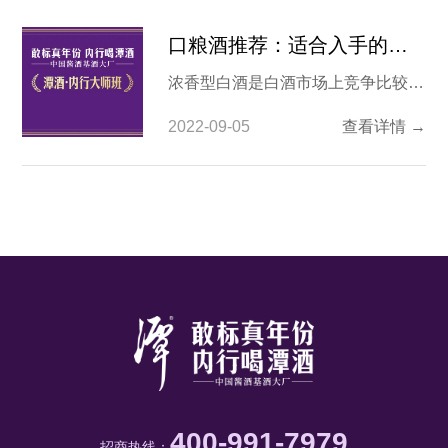
口粮酒推荐：适合入手的浓香型白酒有哪些？
浓香型白酒是白酒市场上竞争比较激
烈的赛道了，其中很多大家熟悉的品
2022-09-05
查看详情 →
牌，像剑南春、五粮液、洋河等都是
生产浓香型白酒的厂家。与酱香型白
酒不同，浓香型白酒如果区分口感的
话，入口即分高下，那如果综合口感
价格等各方面，当前比较适合入手的
浓香型白酒有哪些呢？ 1.五粮液的五
粮春 这款酒从价
400-991-7979
招商热线：