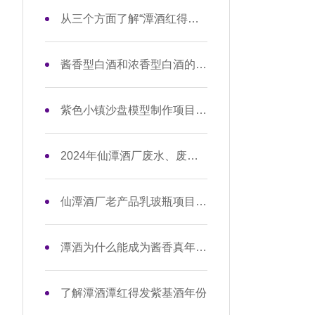
从三个方面了解“潭酒红得发紫怎么样”
酱香型白酒和浓香型白酒的区别
紫色小镇沙盘模型制作项目招标公告
2024年仙潭酒厂废水、废气、固废1月监测数据信息公开
仙潭酒厂老产品乳玻瓶项目招标公告
潭酒为什么能成为酱香真年份的开创者和引领者？
了解潭酒潭红得发紫基酒年份