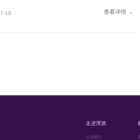
，很多酒商开始以次充好，用一些品质低劣的新
查看详情 →
7-18
走进潭酒
企业简介