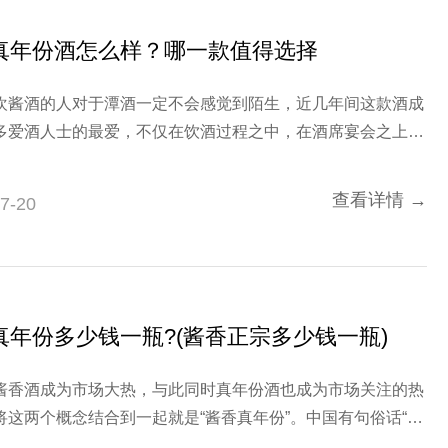
真年份酒怎么样？哪一款值得选择
欢酱酒的人对于潭酒一定不会感觉到陌生，近几年间这款酒成
多爱酒人士的最爱，不仅在饮酒过程之中，在酒席宴会之上，
款白酒作为首选，在家中贮藏十几瓶乃至更多，以备不时之
香真年份酒怎么样呢，哪一款更值得选择呢？购买潭酒过程之
查看详情 →
7-20
发现哪一款都有其魅力所在，而受到酒友
真年份多少钱一瓶?(酱香正宗多少钱一瓶)
酱香酒成为市场大热，与此同时真年份酒也成为市场关注的热
将这两个概念结合到一起就是“酱香真年份”。中国有句俗话“酒
香”，真正的年份酱香酒品质不言而喻，而正是看到了这其中