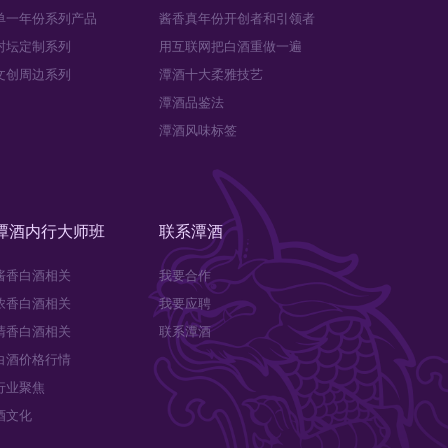
单一年份系列产品
酱香真年份开创者和引领者
封坛定制系列
用互联网把白酒重做一遍
文创周边系列
潭酒十大柔雅技艺
潭酒品鉴法
潭酒风味标签
潭酒内行大师班
联系潭酒
酱香白酒相关
我要合作
浓香白酒相关
我要应聘
清香白酒相关
联系潭酒
白酒价格行情
行业聚焦
酒文化