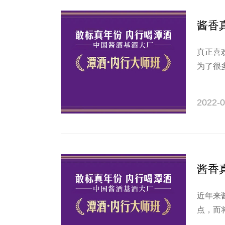
酱香
真正喜
为了很
会将这
需，酱
2022-0
中可以
酱香
近年来
点，而
是陈的