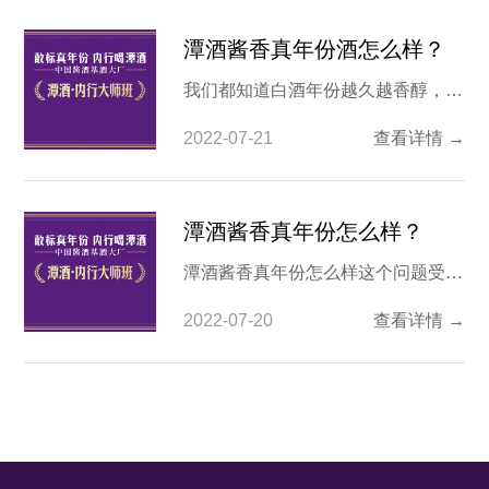
潭酒酱香真年份酒怎么样？
我们都知道白酒年份越久越香醇，这
个道理在酱香酒领域同样适用。近几
2022-07-21
查看详情 →
年潭酒在酱香酒中脱颖而出，受到很
多就有的喜爱，特别是潭酒“敢标真
年份”一下子就圈到了很多路人酒友
潭酒酱香真年份怎么样？
的好感。那潭酒的酱香真年份酒怎么
潭酒酱香真年份怎么样这个问题受到
样。值得入手吗？ 1.要知道酱香真年
了很多人的关注，这是因为我国白酒
份酒怎么样，了解潭酒很重要
2022-07-20
查看详情 →
品牌众多，也有很多白酒号称是真年
份酒，但事实上有一些酒只含有少量
老酒直接就标注了时间最长的年份，
这一类型的酒很多配比并不科学，所
以在口感方面相对较为一般。 潭酒
酱香真年份怎么样 之所以在潭酒酱