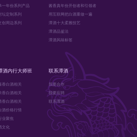
单一年份系列产品
酱香真年份开创者和引领者
封坛定制系列
用互联网把白酒重做一遍
文创周边系列
潭酒十大柔雅技艺
潭酒品鉴法
潭酒风味标签
潭酒内行大师班
联系潭酒
酱香白酒相关
我要合作
浓香白酒相关
我要应聘
清香白酒相关
联系潭酒
白酒价格行情
行业聚焦
酒文化