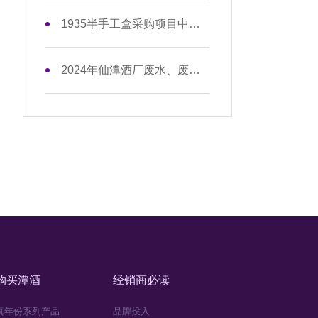
1935半手工盒采购项目中标公示
2024年仙潭酒厂废水、废气、固废7月监测数据信息公开
购买潭酒
经销商必读
真年份系列产品
品牌投入