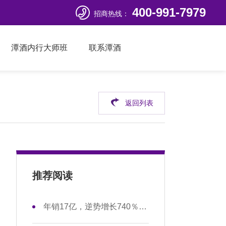

400-991-7979
招商热线：
潭酒内行大师班
联系潭酒
返回列表
推荐阅读
年销17亿，逆势增长740％，潭酒：如何打造一个“真年份+互联网”的酱酒品牌？