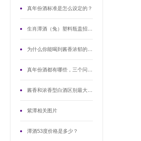
真年份酒标准是怎么设定的？
生肖潭酒（兔）塑料瓶盖招标公告
为什么你能喝到酱香浓郁的酱酒？磨碎制曲就是原因！
真年份酒都有哪些，三个问题解读真年份
酱香和浓香型白酒区别最大的点在哪里？
紫潭相关图片
潭酒53度价格是多少？