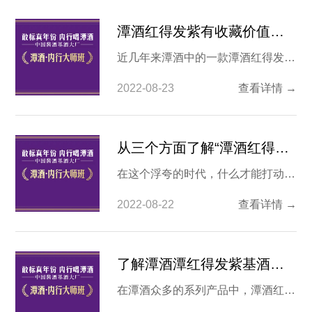
潭酒红得发紫有收藏价值么？
近几年来潭酒中的一款潭酒红得发紫
受到了市场的关注，作为一个介于红
2022-08-23
查看详情 →
潭和紫潭之间的白酒系列，既继承了
红潭的潭香又升华了紫潭的口感，加
之四百元的价格也比较符合大众的消
从三个方面了解“潭酒红得发紫怎么样”
费观念，因此受到了消费者的热捧，
在这个浮夸的时代，什么才能打动消
那么潭酒得发紫到底怎么样？ 潭酒
费者？除了质量想来就是真实。在白
红得发紫调配工艺介绍：潭酒厂主打
2022-08-22
查看详情 →
酒的消费市场中，有这样一“特立独
的中嫡系产品，在红潭之
行”的存在，那就是潭酒。作为国内
首批被中国酒协承认的真年份白酒企
了解潭酒潭红得发紫基酒年份
业，潭酒打出的广告宣传语是“敢标
在潭酒众多的系列产品中，潭酒红得
真年份，内行喝潭酒”，那么在潭酒
发紫是一款较为特殊的白酒。其中特
系列白酒