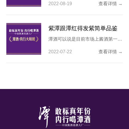
2022-08-19
查看详情 →
殊之处有三，一是位于红潭和紫潭之
间，价位在400元左右。二是口味也
兼具红潭和紫潭的特色，口味较均
紫潭跟潭红得发紫简单品鉴
衡。三是名称也起的很有特点，潭酒
潭酒可以说是目前市场上酱酒第一梯
红得发紫名称响亮，又颇具寓意，因
队的品牌，而其旗下的不同款式的酒
此成了很多人举办宴席的上乘之选。
2022-07-22
查看详情 →
也给人们留下了不同的印象，很多酒
很多喜欢喝酒之人都知道基
友经常拿潭酒的不同款式做对比。像
是紫潭和潭红得发紫就经常被酒友比
较，那紫潭和潭红得发紫是什么档次
的酒呢？ 1.紫潭与潭红得发紫有何区
别？ 紫潭与潭红得发紫是潭酒的两
款混调真年份酱香