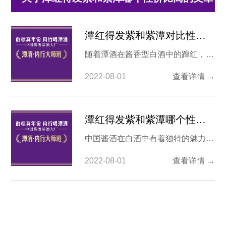
潭红得发紫和紫潭对比性价比如何?
随着潭酒在酱香型白酒中的蹿红，越
来越多的酒友开始关注潭酒不同产品
2022-08-01
查看详情 →
之前的差异。毕竟潭酒的产品种类不
少，而且主打的市场也不相同。对于
潭酒潭红得发紫和紫潭对比，这二者
潭红得发紫和紫潭哪个性价比高？
都可以作为中端产品，他们谁更好一
中国酱酒在白酒中有着独特的魅力，
些呢？ 1.潭酒潭红得发紫 如果说潭
也获得了不少人的欢迎。目前在中高
酒的银潭、潭金酱、红潭都是主打清
2022-08-01
查看详情 →
端市场中，潭酒的潭红得发紫和紫潭
雅风格的产品，那
成为热门的单品，但这这二者的价格
相差200元人民币，不少酒友比较好
奇这两款酒的价格差在了哪里。那作
为潭酒的忠实粉丝，今天就跟大家看