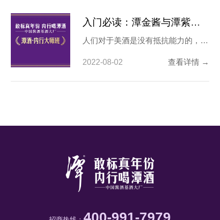
入门必读：潭金酱与潭紫气东来简单对比
人们对于美酒是没有抵抗能力的，这
一点的确如此。古往今来，在我国各
2022-08-02
查看详情 →
地都有出名的白酒，茅台、花雕、郎
酒、潭酒等，它们各有特点，但都深
得人们的欢迎。今天我们单说潭酒，
潭酒金酱与紫气东来哪个好？（潭酒
金酱官方标准名称是潭金酱，是同一
款产品）相信看完这篇文章大家就懂
了。 1、酒厂背景说明
400-991-7979
招商热线：