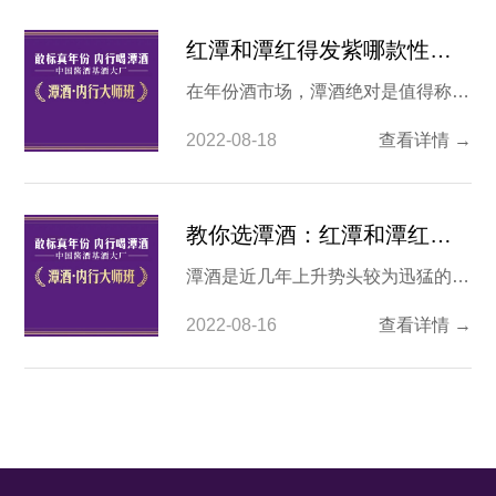
红潭和潭红得发紫哪款性价比高？
在年份酒市场，潭酒绝对是值得称赞
的一个品牌。作为很多名酒的基酒，
2022-08-18
查看详情 →
潭酒的基酒存储量非常大。因此也造
就了其有深厚的底蕴去打造真年份系
列白酒。熟悉这个品牌的人知道，潭
教你选潭酒：红潭和潭红得发紫怎么样？
酒的系列白酒命名基本上是按照颜色
潭酒是近几年上升势头较为迅猛的白
来排列的，其中两款姊妹酒就是红潭
酒品牌，由于其旗下白酒系列较多，
和红得发紫，通过名称来看也知道这
2022-08-16
查看详情 →
口味在川派酱香的基础上又增加改
两款白酒是潭酒家族中紧紧
良，且价位从二百元到上千元不等，
适合不同的场合和阶层，因此逐渐受
到市场的喜爱和推崇，那么对比潭酒
的两大当家花旦红潭和潭红得发紫又
是如何呢？ 潭酒系列白酒简介：作