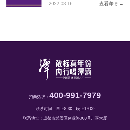
2022-08-16
查看详情 →
口味在川派酱香的基础上又增加改
两款白酒是潭酒家族中紧紧
良，且价位从二百元到上千元不等，
适合不同的场合和阶层，因此逐渐受
到市场的喜爱和推崇，那么对比潭酒
的两大当家花旦红潭和潭红得发紫又
是如何呢？ 潭酒系列白酒简介：作
为赤水河
400-991-7979
招商热线：
联系时间：早上8:30 - 晚上19:00
联系地址：成都市武侯区创业路300号川喜大厦