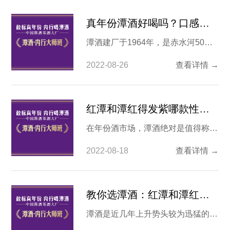
真年份潭酒好喝吗？口感怎么样？
潭酒建厂于1964年，是赤水河50年
老牌酱酒企业，其酒厂酱酒的年产量
2022-08-26
查看详情 →
可以达到2万吨以上，为国内多家知
名酒企供应基酒，是“中国酱酒基酒
大厂”。近年来潭酒的知名度大幅提
红潭和潭红得发紫哪款性价比高？
高，其生产的真年份酒也获得不少酒
在年份酒市场，潭酒绝对是值得称赞
友的称赞，那真年份潭酒口感到底如
的一个品牌。作为很多名酒的基酒，
何呢？ 1.潭酒有几款真年
2022-08-18
查看详情 →
潭酒的基酒存储量非常大。因此也造
就了其有深厚的底蕴去打造真年份系
列白酒。熟悉这个品牌的人知道，潭
教你选潭酒：红潭和潭红得发紫怎么样？
酒的系列白酒命名基本上是按照颜色
潭酒是近几年上升势头较为迅猛的白
来排列的，其中两款姊妹酒就是红潭
酒品牌，由于其旗下白酒系列较多，
和红得发紫，通过名称来看也知道这