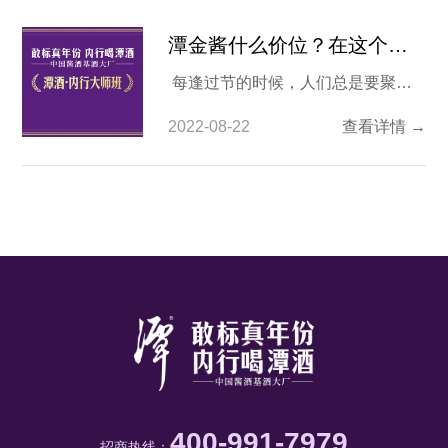
潭金酱什么价位？在这个价格段值得购入吗？
每逢过节的时候，人们总是要聚在
一起，谈天说地，而美酒自然也是少
2022-08-22
查看详情 →
不了的。提起美酒，似乎各地都有美
酒，有些更是流传上百年的品牌好
酒。可能大家都知道茅台，也听说过
潭酒，那么金酱潭酒（酒友们所称的
金酱潭酒官方产品名称为潭金酱，其
实是同一款产品）什么价位？接下来
就让我们了解一下
400-991-7979
招商热线：