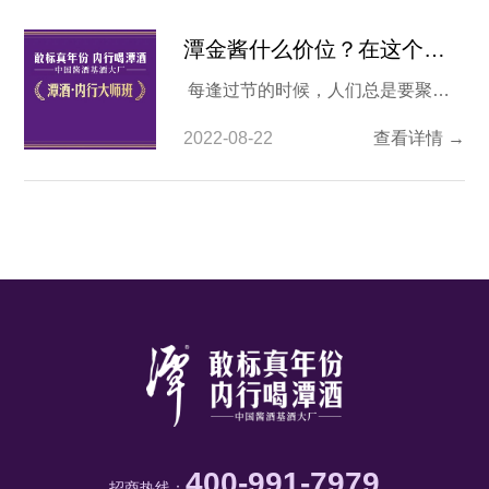
潭金酱什么价位？在这个价格段值得购入吗？
每逢过节的时候，人们总是要聚在
一起，谈天说地，而美酒自然也是少
2022-08-22
查看详情 →
不了的。提起美酒，似乎各地都有美
酒，有些更是流传上百年的品牌好
酒。可能大家都知道茅台，也听说过
潭酒，那么金酱潭酒（酒友们所称的
金酱潭酒官方产品名称为潭金酱，其
实是同一款产品）什么价位？接下来
就让我们了解一下
400-991-7979
招商热线：