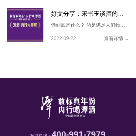
好文分享：宋书玉谈酒的价值
酒到底是什么？ 酒是满足人们物
质、精神、嗜好需求的特殊食品。人
2022-09-22
查看详情 →
是社会关系的总和，人不可能脱离社
会而存活，酒是通往社会的一张特殊
通行证。 为什么喝酒，相信喜欢喝
酒的人会找出许许多多理由，其实这
就是酒的价值。 第一，历史价值。
古迹、古窖、古井等活文物，至今为
酿酒所用。古窖池、古
400-991-7979
招商热线：