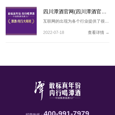
四川潭酒官网(四川潭酒官网旗舰店)
互联网的出现为各个行业提供了很好
的发展渠道，每个品牌的官网成为了
2022-07-18
查看详情 →
大家了解品牌内容，获得品牌购买方
式的主要渠道。四川潭酒官网是集潭
酒历史介绍，产品销售为一体的综合
性营销型网站，让消费者更了解潭
酒，更认可潭酒。 而且消费者在四
川潭酒官网中也会发现，即使是在网
路销售，和门店销售的
400-991-7979
招商热线：