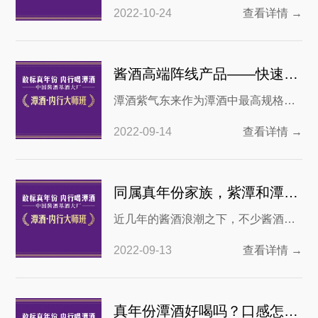
是让人难以忘怀，千人千酱，有些人
2022-10-24
查看详情 →
觉得酱酒的味道太冲，接受不了，入
口之后会冲入鼻腔，但是喜欢酱酒的
朋友对于这种“酱香”风味可以说难以自
酱酒高端阵线产品——快速了解潭酒紫气东来
拔。当前的酱香市场可以简单的分为
潭酒紫气东来作为潭酒中最高规格的
茅系酱香和川派酱香，这两个场地的
酒，引起了很多喜欢酱酒的酒友们的
酱酒基本上占有了市场上大部分
2022-09-14
查看详情 →
关注。作为一款高端白酒，我们今天
就针对潭紫气东来测评潭酒，看看这
款就到底如何，值不值得入手。 1.潭
同属真年份家族，紫潭和潭红得发紫对比有什么不同？
紫气东来的勾调特点 潭酒的产品都是
近几年的酱酒浪潮之下，不少酱酒企
真年份酒，潭紫气东来就是潭酒混调
业顺势而起，其中的黑马当属四川潭
真年份中定价最高的，那它值不值这
2022-09-13
查看详情 →
酒。潭酒是四川酱酒中的又一朵金
个价呢？可以看
花，不仅产品种类丰富，还凭借着“真
年份酒”迅速赢得消费者的喜爱。其中
真年份潭酒好喝吗？口感怎么样？