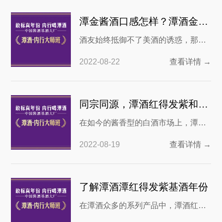
批被中国酒协承认的真年份白酒企
潭金酱酒口感怎样？潭酒金酱好喝吗？
业，潭酒打出的广告宣传语是“敢标真
酒友始终抵御不了美酒的诱惑，那种
年份，内行喝潭酒”，那么在潭酒系列
酒香，那种口感，都是令人难以忘
白酒
2022-08-22
查看详情 →
怀。各地都有名酒，不管是茅台还是
潭酒，各有不同风味。就拿潭酒来
说，时下潭酒又分多种类型，其中潭
同宗同源，潭酒红得发紫和紫潭有什么区别？
金酱酒作为入口口粮酒很受欢迎。对
在如今的酱香型的白酒市场上，潭酒
于没有喝过此酒的酒友们，可能会询
的市场占有率增长速度绝对属于第一
问潭金酱酒口感怎样？潭酒金酱好喝
2022-08-19
查看详情 →
梯队。因此关于他的系列白酒往往会
吗？对此还是让我们详细品一品
被人拿来进行比较。今天我们看这样
两款市面上销量很好的白酒，那就是
了解潭酒潭红得发紫基酒年份
潭酒红得发紫和紫潭。很多人会有疑
在潭酒众多的系列产品中，潭酒红得
问，同一个品牌的白酒有什么可比较
发紫是一款较为特殊的白酒。其中特
的？实际不然，通过这种比对才能发