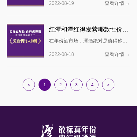
2022-08-19
查看详情 →
殊之处有三，一是位于红潭和紫潭之
现品牌的价值和提升力。
间，价位在400元左右。二是口味也
兼具红潭和紫潭的特色，口味较均
红潭和潭红得发紫哪款性价比高？
衡。三是名称也起的很有特点，潭酒
在年份酒市场，潭酒绝对是值得称赞
红得发紫名称响亮，又颇具寓意，因
的一个品牌。作为很多名酒的基酒，
此成了很多人举办宴席的上乘之选。
2022-08-18
查看详情 →
潭酒的基酒存储量非常大。因此也造
很多喜欢喝酒之人都知道基
就了其有深厚的底蕴去打造真年份系
列白酒。熟悉这个品牌的人知道，潭
酒的系列白酒命名基本上是按照颜色
<
1
2
3
4
>
来排列的，其中两款姊妹酒就是红潭
和红得发紫，通过名称来看也知道这
两款白酒是潭酒家族中紧紧