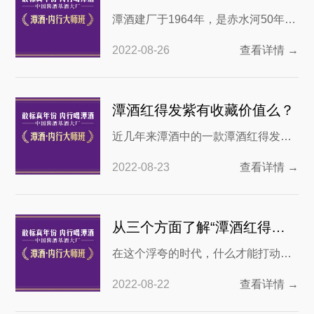
潭酒的紫潭和红得发紫这两款酒人气
潭酒建厂于1964年，是赤水河50年老
颇高，但是很多人不知道紫潭和红得
牌酱酒企业，其酒厂酱酒的年产量可
发紫对比谁更好一些，咱们今天就
2022-08-26
查看详情 →
以达到2万吨以上，为国内多家知名酒
企供应基酒，是“中国酱酒基酒大厂”。
近年来潭酒的知名度大幅提高，其生
潭酒红得发紫有收藏价值么？
产的真年份酒也获得不少酒友的称
近几年来潭酒中的一款潭酒红得发紫
赞，那真年份潭酒口感到底如何呢？
受到了市场的关注，作为一个介于红
1.潭酒有几款真年
2022-08-23
查看详情 →
潭和紫潭之间的白酒系列，既继承了
红潭的潭香又升华了紫潭的口感，加
之四百元的价格也比较符合大众的消
从三个方面了解“潭酒红得发紫怎么样”
费观念，因此受到了消费者的热捧，
在这个浮夸的时代，什么才能打动消
那么潭酒得发紫到底怎么样？ 潭酒红
费者？除了质量想来就是真实。在白
得发紫调配工艺介绍：潭酒厂主打的
2022-08-22
查看详情 →
酒的消费市场中，有这样一“特立独
中嫡系产品，在红潭之
行”的存在，那就是潭酒。作为国内首