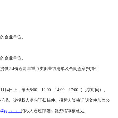
册的
企业单位
。
。
立的
企业单位
。
并提供2-4份近两年重点类似业绩清单及合同盖章扫描件
1
1
月
4
日止，每天
8:00—12:00，14:00—17:00（北京时间）。
委托书、被授权人身份证扫描件、投标人资格证明文件加盖公
1@qq.com
，
招标人通过邮箱回复资格审核意见。