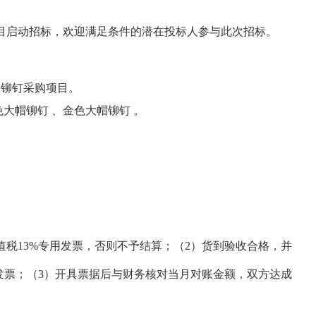
目启动招标，欢迎满足条件的潜在投标人参与此次招标。
司
铆钉采购
项目
。
色大帽铆钉
、
金色大帽铆钉
。
值税13%专用发票，否则不予结算；（2）货到验收合格，并
发票；（3）开具票据后与财务核对当月对账金额，双方达成