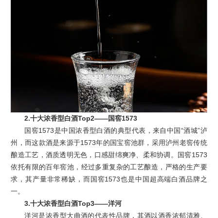
2.十大浓香型白酒Top2——国窖1573
国窖1573是中国浓香型白酒的典型代表，来自中国“酒城”泸
州，而这款酒是来源于1573年的国宝窖池群，采用泸州老窖传统
酿造工艺，酒质透明无色，口感甜绵爽净、柔和协调。国窖1573
依托有限的百年窖池，经过多重复杂的工艺酿造，严格的生产要
求，其产量非常稀缺，而国窖1573也是中国超高端白酒品牌之
一。
3.十大浓香型白酒Top3——洋河
洋河是浓香型大曲酒的代表性品牌，其酒以酒香浓郁清雅、