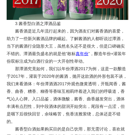
3.酱香型白酒之潭酒品鉴
酱香酒是近几年流行起来的，因为酒友们对酱香酒的喜爱，
助力了一些新兴酱酒品牌的崛起。了解酱酒的人都听说过潭酒，
当下的酱酒行业隐形大王，虽然名头还不是很大，但是口碑确实
不错的。潭酒最负盛名的就是他“敢标
真年份
”，酿造年份+灌装年
份双标注成为白酒行业的一大开创性举动。
那潭酒究竟如何，我们以年份潭酒2017为例，这是一款酿造
于2017年，灌装于2020年的酱酒，抛开这款酒的外形包装不谈，
我们来看酒体：年份潭酒酒2017外观色微黄透明，开瓶闻香，酱
香、曲香、糟香、糊香等香味互相羁绊着进入我们的呼吸道，香
气沁人心脾。入口品鉴，酒体微酸，酱香、曲香越发突出，酒体
丰满有点烈性，到中段酒体的甜润开始突出，尾段有一点涩，但
是咽下后很快回甘，余味略苦，焦香淡雅萦绕，总体还是不错
的。
酱香型白酒如果购买目的是自己饮用，那无需讨论，喜欢就