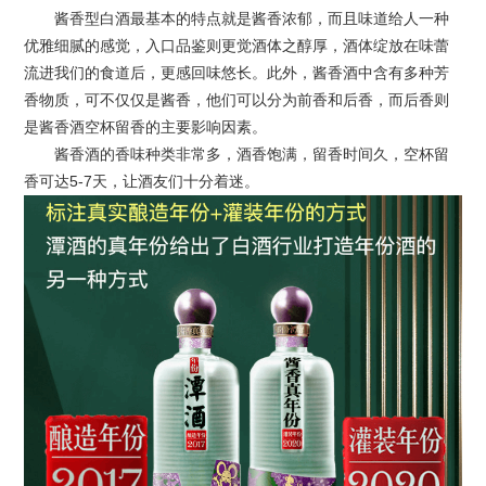
酱香型白酒最基本的特点就是酱香浓郁，而且味道给人一种
优雅细腻的感觉，入口品鉴则更觉酒体之醇厚，酒体绽放在味蕾
流进我们的食道后，更感回味悠长。此外，酱香酒中含有多种芳
香物质，可不仅仅是酱香，他们可以分为前香和后香，而后香则
是酱香酒空杯留香的主要影响因素。
酱香酒的香味种类非常多，酒香饱满，留香时间久，空杯留
香可达5-7天，让酒友们十分着迷。