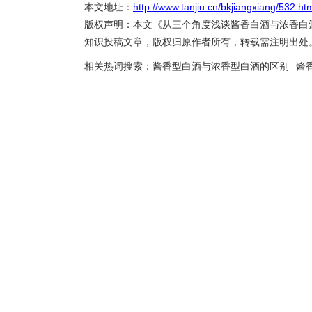
本文地址：
http://www.tanjiu.cn/bkjiangxiang/532.ht
版权声明：本文《从三个角度浅谈酱香白酒与浓香白
知识投稿文章，版权归原作者所有，转载需注明出处
相关热词搜索：
酱香型白酒与浓香型白酒的区别
酱