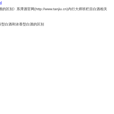
ml
酒的区别》系潭酒官网(
http://www.tanjiu.cn
)内行大师班栏目白酒相关
。
香型白酒和浓香型白酒的区别