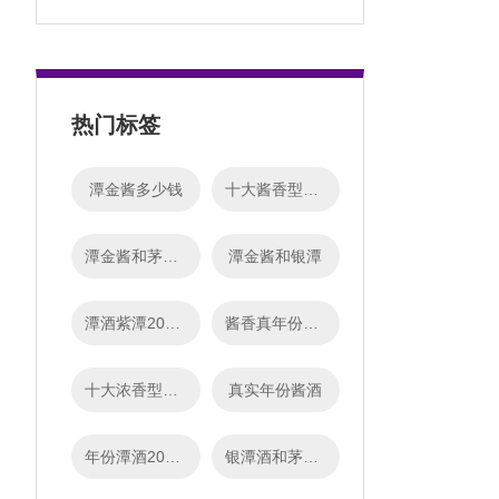
热门标签
潭金酱多少钱
十大酱香型白酒排名
潭金酱和茅台王子哪个好
潭金酱和银潭
潭酒紫潭2022版对比
酱香真年份酒怎么样
十大浓香型白酒排名
真实年份酱酒
年份潭酒2011口感
银潭酒和茅台迎宾哪个好