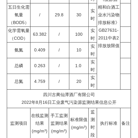
五日生化需
精和白酒工
实
氧量
/
29.8
30
业水污染物
时
（BOD
5
）
排放标准》
GB27631-
化学需氧量
实
63.382
/
100
2011中表2
（COD）
时
排放放限值
实
氨氮
0.409
/
10
时
实
总磷
0.263
/
1.0
时
实
总氮
4.759
/
20
时
四川古蔺仙潭酒厂有限公司
2022年8月16日工业废气污染源监测结果信息公开
监
在线监测
手工监测
标准限值
测
监测项目
结果
监测结果
执行标准
备注
(mg/m³)
时
(mg/m³)
(mg/m³)
段