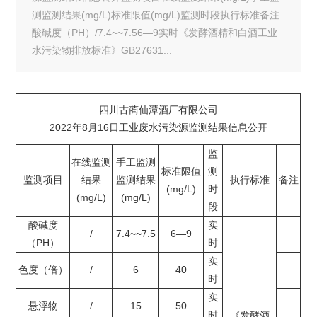
测监测结果(mg/L)标准限值(mg/L)监测时段执行标准备注
酸碱度（PH）/7.4~~7.56—9实时《发酵酒精和白酒工业
水污染物排放标准》GB27631...
四川古蔺仙潭酒厂有限公司
2022年8月16日工业废水污染源监测结果信息公开
监
在线监测
手工监测
标准限值
测
监测项目
结果
监测结果
执行标准
备注
(mg/L)
时
(mg/L)
(mg/L)
段
酸碱度
实
/
7.4
~~
7.5
6—9
（PH）
时
实
色度（倍）
/
6
40
时
实
悬浮物
/
15
50
时
《发酵酒