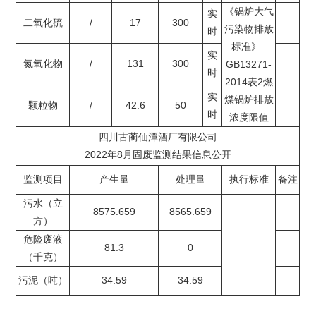
《锅炉大气
实
二氧化硫
/
17
300
污染物排放
时
标准》
实
氮氧化物
/
131
300
GB13271-
时
2014表2燃
实
煤锅炉排放
颗粒物
/
42.6
50
时
浓度限值
四川古蔺仙潭酒厂有限公司
2022年8月固废监测结果信息公开
监测项目
产生量
处理量
执行标准
备注
污水（立
8575.659
8565.659
方）
危险废液
81.3
0
（千克）
污泥（吨）
34.59
34.59